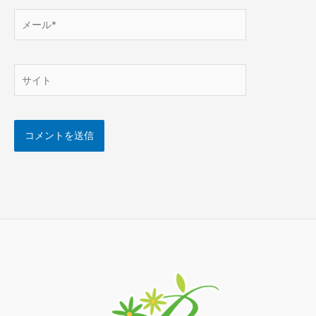
メ
ー
ル
*
サ
イ
ト