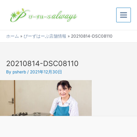
内
Main
容
Menu
を
ス
キ
ホーム
ぴーずはーぶ店舗情報
20210814-DSC08110
ッ
プ
20210814-DSC08110
By
psherb
/
2021年12月30日