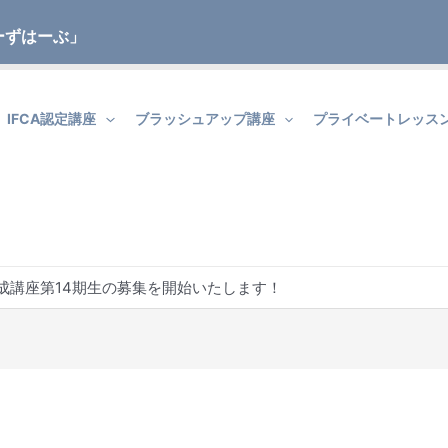
ーずはーぶ」
IFCA認定講座
ブラッシュアップ講座
プライベートレッス
養成講座第14期生の募集を開始いたします！