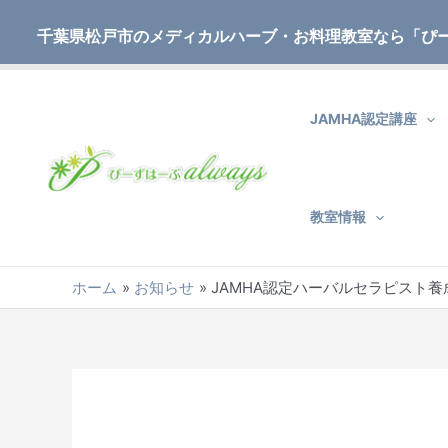
内
Post
容
navigation
千葉県松戸市のメディカルハーブ・お料理教室なら「ぴ
を
ス
キ
JAMHA認定講座
ッ
プ
教室情報
ホーム
お知らせ
JAMHA認定ハーバルセラピスト