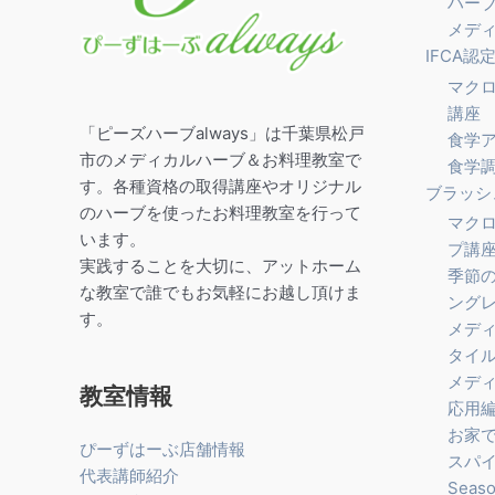
ハー
メデ
IFCA認
マク
講座
「ピーズハーブalways」は千葉県松戸
食学ア
市のメディカルハーブ＆お料理教室で
食学
す。各種資格の取得講座やオリジナル
ブラッシ
のハーブを使ったお料理教室を行って
マク
います。
プ講
実践することを大切に、アットホーム
季節
な教室で誰でもお気軽にお越し頂けま
ング
す。
メデ
タイ
メデ
教室情報
応用
お家
ぴーずはーぶ店舗情報
スパ
代表講師紹介
Seas