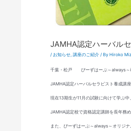
JAMHA認定ハーバル
/
お知らせ
,
講座のご紹介
/ By
Hiroko Mi
千葉・松戸 ぴーずはーぶ～always
JAMHA認定ハーバルセラピスト養成講
現在13期生が11月の試験に向けて学ぶ中
JAMHA認定校で資格認定講師を長年
また、ぴーずはーぶ～always～オリ