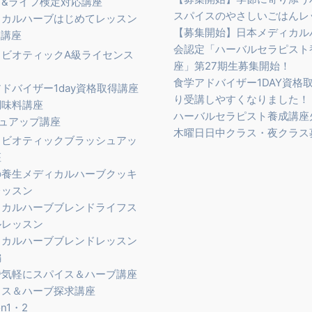
ブ&ライフ検定対応講座
スパイスのやさしいごはんレ
ィカルハーブはじめてレッスン
【募集開始】日本メディカル
定講座
会認定「ハーバルセラピスト
ロビオティックA級ライセンス
座」第27期生募集開始！
食学アドバイザー1DAY資格
ドバイザー1day資格取得講座
り受講しやすくなりました！
調味料講座
ハーバルセラピスト養成講座
ュアップ講座
木曜日日中クラス・夜クラス
ロビオティックブラッシュアッ
座
の養生メディカルハーブクッキ
レッスン
ィカルハーブブレンドライフス
ルレッスン
ィカルハーブブレンドレッスン
編
で気軽にスパイス＆ハーブ講座
イス＆ハーブ探求講座
on1・2