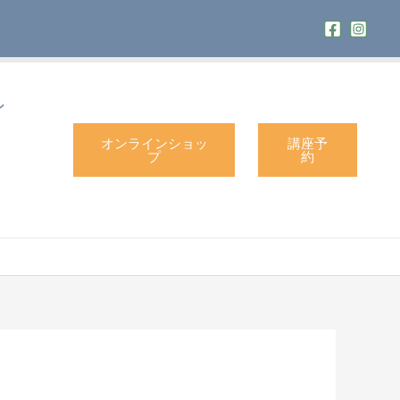
ン
オンラインショッ
講座予
プ
約