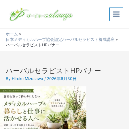
内
Main
容
Menu
を
ス
キ
ホーム
ッ
日本メディカルハーブ協会認定ハーバルセラピスト養成講座
プ
ハーバルセラピストHPバナー
ハーバルセラピストHPバナー
By
Hiroko Mizusawa
/
2026年6月30日