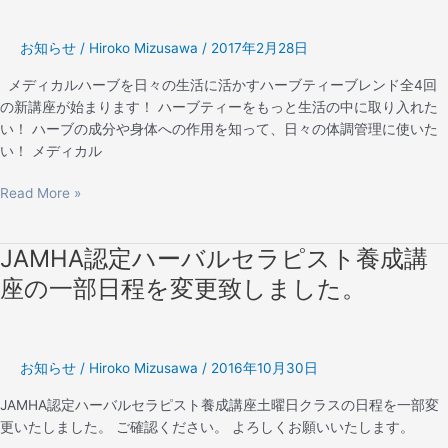
レ
ン
お知らせ
/
Hiroko Mizusawa
/
2017年2月28日
ド
レ
メディカルハーブを日々の生活に活かすハーブティーブレンド全4回
ッ
の新講座が始まります！ ハーブティーをもっと生活の中に取り入れた
ス
い！ ハーブの成分や身体への作用を知って、日々の体調管理に使いた
ン
い！ メディカル
基
礎
Read More »
編」
JAMHA認定ハーバルセラピスト養成講
JAMHA
認
座の一部日程を変更致しました。
定
ハ
ー
バ
お知らせ
/
Hiroko Mizusawa
/
2016年10月30日
ル
JAMHA認定ハーバルセラピスト養成講座土曜日クラスの日程を一部変
セ
更いたしました。 ご確認ください。 よろしくお願いいたします。
ラ