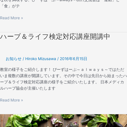
の
ル
「食」がテ
交
ハ
流
Read More »
ー
会
ブ
教
ハーブ＆ライフ検定対応講座開講中
ハ
室。
ー
ブ
＆
お知らせ
/
Hiroko Mizusawa
/
2016年6月15日
ラ
イ
教室の様子をご紹介します！ ぴーずはーぶ～ａｌｗａｙｓ～ではただ
フ
いま複数の講座が開講しています。その中で今日は先日から始まったハ
検
ーブ＆ライフ検定対応講座の様子をご紹介いたします。 日本メディカ
定
ルハーブ協会が主催いたします
対
応
Read More »
講
座
開
HP
講
リ