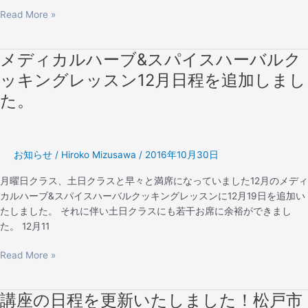
ピ
Read More »
ス
ト
養
メディカルハーブ&スパイスハーバルク
メ
成
デ
ッキングレッスン12月日程を追加しまし
講
ィ
座
た。
カ
の
ル
一
ハ
部
ー
日
お知らせ
/
Hiroko Mizusawa
/
2016年10月30日
ブ
程
&
月曜日クラス、土日クラスと早々と満席になっていました12月のメディ
を
ス
カルハーブ&スパイスハーバルクッキングレッスンに12月19日を追加い
変
パ
たしました。 それに伴い土日クラスにも若干お席に余裕ができまし
更
イ
た。 12月11
致
ス
し
ハ
Read More »
ま
ー
し
バ
た。
講座の日程を更新いたしました！松戸市
講
ル