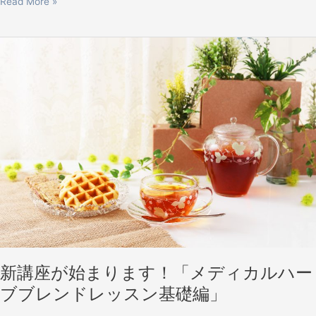
Read More »
新
講
座
が
始
ま
り
ま
す！
「メ
デ
ィ
カ
ル
ハ
新講座が始まります！「メディカルハー
ー
ブブレンドレッスン基礎編」
ブ
ブ