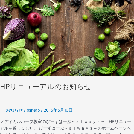
中
ニ
ュ
ー
ア
ル
の
お
知
ら
せ
HPリニューアルのお知らせ
お知らせ
/
psherb
/
2016年5月10日
メディカルハーブ教室のぴーずはーぶ～ａｌｗａｙｓ～、HPリニュー
アルを致しました。 ぴーずはーぶ～ａｌｗａｙｓ～のホームページへ