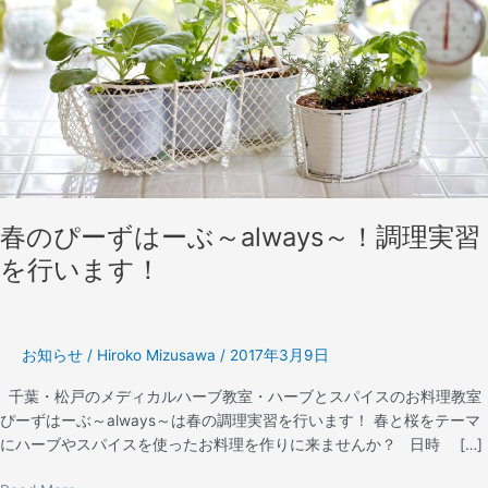
は
ー
ぶ
～
always
～！
調
理
実
習
春のぴーずはーぶ～always～！調理実習
を
を行います！
行
い
ま
す！
お知らせ
/
Hiroko Mizusawa
/
2017年3月9日
千葉・松戸のメディカルハーブ教室・ハーブとスパイスのお料理教室
ぴーずはーぶ～always～は春の調理実習を行います！ 春と桜をテーマ
にハーブやスパイスを使ったお料理を作りに来ませんか？ 日時 […]