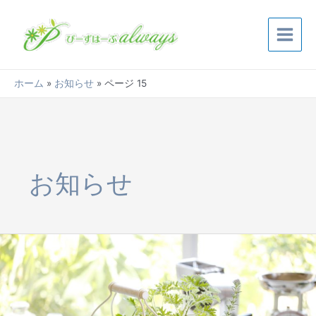
内
投
Main
容
稿
Menu
を
の
ス
ペ
キ
ー
ホーム
お知らせ
ページ 15
ッ
ジ
プ
送
り
お知らせ
春
の
ぴ
ー
ず