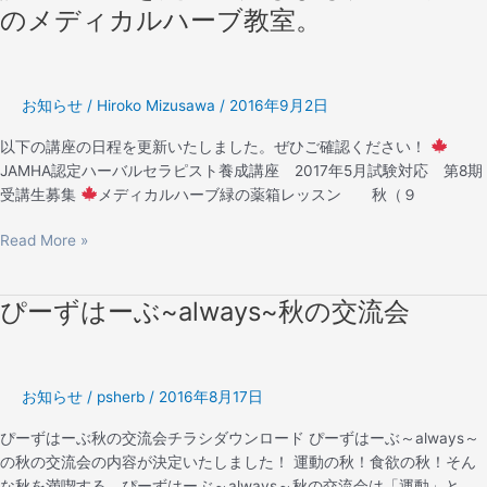
座
ク
のメディカルハーブ教室。
の
ッ
日
キ
程
ン
を
グ
お知らせ
/
Hiroko Mizusawa
/
2016年9月2日
更
レ
以下の講座の日程を更新いたしました。ぜひご確認ください！
新
ッ
JAMHA認定ハーバルセラピスト養成講座 2017年5月試験対応 第8期
い
ス
受講生募集
メディカルハーブ緑の薬箱レッスン 秋（９
た
ン
し
12
Read More »
ま
月
し
日
た！
程
ぴーずはーぶ~always~秋の交流会
ぴ
松
を
ー
戸
追
ず
市
加
は
の
し
お知らせ
/
psherb
/
2016年8月17日
ー
メ
ま
ぶ
デ
ぴーずはーぶ秋の交流会チラシダウンロード ぴーずはーぶ～always～
し
~always~
ィ
の秋の交流会の内容が決定いたしました！ 運動の秋！食欲の秋！そん
た。
秋
カ
な秋を満喫する、ぴーずはーぶ～always～秋の交流会は「運動」と