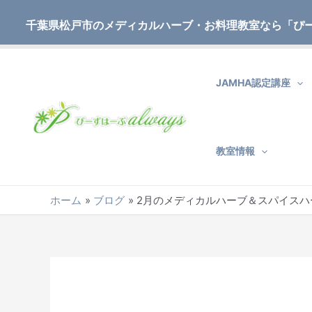
内
Post
容
navigation
千葉県松戸市のメディカルハーブ・お料理教室なら「ぴ
を
ス
キ
JAMHA認定講座
ッ
プ
教室情報
ホーム
ブログ
2月のメディカルハーブ＆スパイス