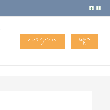
ン
オンラインショッ
講座予
プ
約