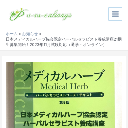
内
Post
Main
容
navigation
Menu
を
ス
キ
ホーム
お知らせ
ッ
日本メディカルハーブ協会認定ハーバルセラピスト養成講座21期
プ
生募集開始！2023年11月試験対応（通学・オンライン）