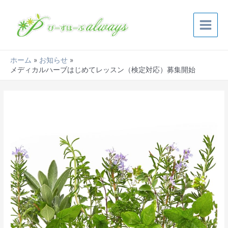
内
Post
Main
容
navigation
Menu
を
ス
キ
ホーム
お知らせ
ッ
メディカルハーブはじめてレッスン（検定対応）募集開始
プ