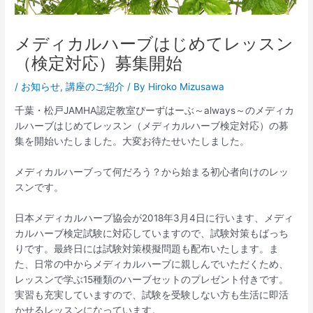
メディカルハーブはじめてレッスン
（検定対応）募集開始
/
お知らせ
,
講座のご紹介
/ By
Hiroko Mizusawa
千葉・松戸JAMHA認定教室ぴーずはーぶ～always～のメディカ
ルハーブはじめてレッスン（メディカルハーブ検定対応）の募
集を開始いたしました。大変お待たせいたしました。
メディカルハーブって何だろう？から始まる初心者向けのレッ
スンです。
日本メディカルハーブ協会が2018年3月4日に行います、メディ
カルハーブ検定試験に対応していますので、試験対策もばっち
りです。最終日には試験対策模擬問題も配布いたします。ま
た、日常の中からメディカルハーブに親しんでいただくため、
レッスンで学ぶ15種類のハーブセットのプレゼント付きです。
実習も充実していますので、試験を受験しない方も生活に即活
かせるレッスンになっています。